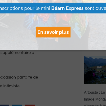
Neil Young, et Bob
 influencée par des
Le Béret : U
agne.
offert par Ve
Voyages pour
pagné du talentueux
gagnants
La Chance du Renard,
Lire Plus »
é supplémentaire à
occasion parfaite de
 intimiste.
Artouste : Le
Image Mont