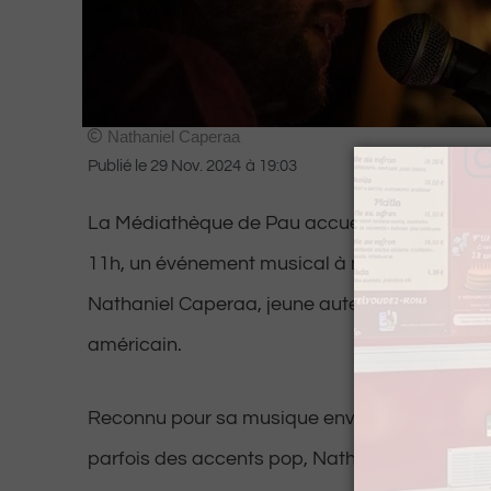
Nathaniel Caperaa
Publié le
29 Nov. 2024
à
19:03
La Médiathèque de Pau accueille ce dimanc
11h, un événement musical à ne pas manquer 
Nathaniel Caperaa, jeune auteur-compositeur-
américain.
Reconnu pour sa musique envoûtante mêlant fo
parfois des accents pop, Nathaniel Caperaa 