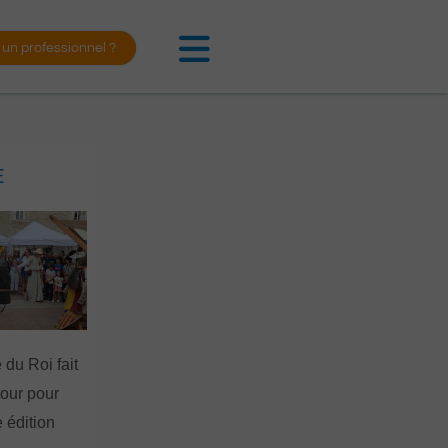
 un professionnel ?
E
 du Roi fait
tour pour
 édition