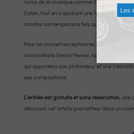
noms de la musique comme George Harrison, 
Dylan, tout en y ajoutant une touche moderne
artistes contemporains tels que Ray Lamont
Pour ce concert exceptionnel, il sera accom
violoncelliste Simon Menier, issu du Studio 
qui apportera une profondeur et une intensit
ses compositions.
L’entrée est gratuite et sans réservation
, une 
découvrir cet artiste prometteur dans un cadre