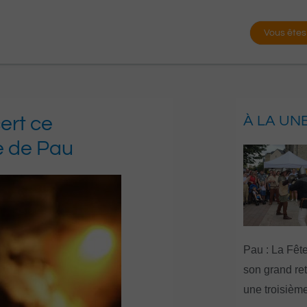
Vous êtes
ert ce
À LA UN
e de Pau
Pau : La Fête
son grand re
une troisième