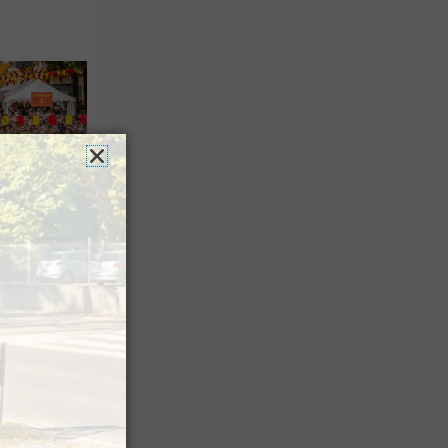
es férias
nt leur
 à Pau