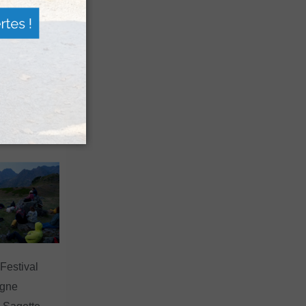
n voyage
rsion
 les grands
 Festival
agne