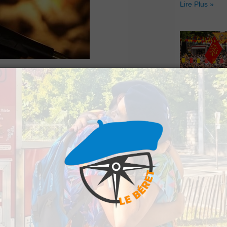
Lire Plus »
he 1er décembre, à
Hestiv’Òc : L
: le concert de
Béarnaises fo
grand retour
interprète franco-
Lire Plus »
lk, soft rock, et
s’inspire des grands