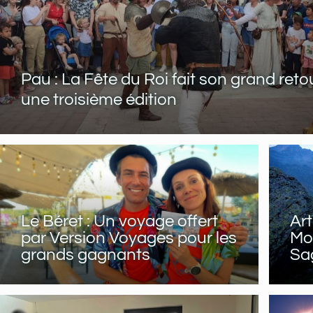
Pau : La Fête du Roi fait son grand reto
une troisième édition
Le Béret : Un voyage offert
Art
par Version Voyages pour les
Mon
grands gagnants
Sa