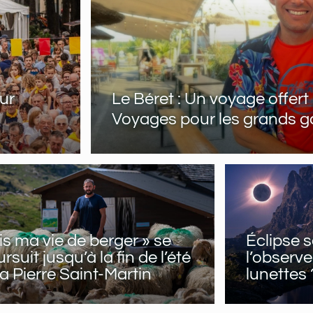
eur
Le Béret : Un voyage offert
Voyages pour les grands 
is ma vie de berger » se
Éclipse s
rsuit jusqu’à la fin de l’été
l’observe
a Pierre Saint-Martin
lunettes 