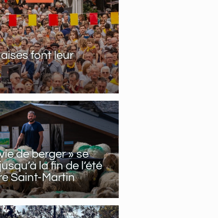
aises font leur
vie de berger » se
usqu’à la fin de l’été
re Saint-Martin