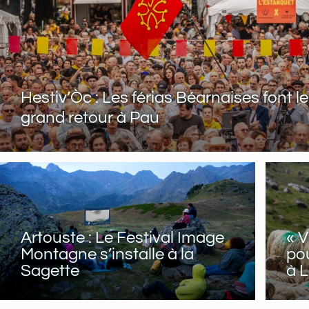
Hestiv’Òc : Les férias Béarnaises font l
grand retour à Pau
Artouste : Le Festival Image
« V
Montagne s’installe à la
pou
Sagette
à L