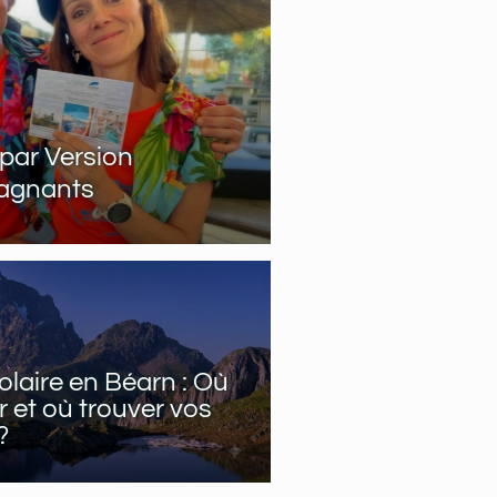
 par Version
gagnants
olaire en Béarn : Où
r et où trouver vos
?