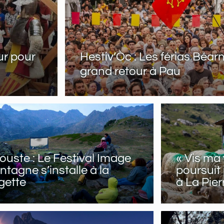
ur pour
Hestiv’Òc : Les férias Béarn
grand retour à Pau
ouste : Le Festival Image
« Vis ma 
tagne s’installe à la
poursuit j
gette
à La Pier