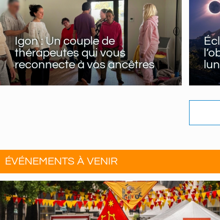
Igon : Un couple de
Écl
thérapeutes qui vous
l’o
reconnecte à vos ancêtres
lun
ÉVÉNEMENTS À VENIR