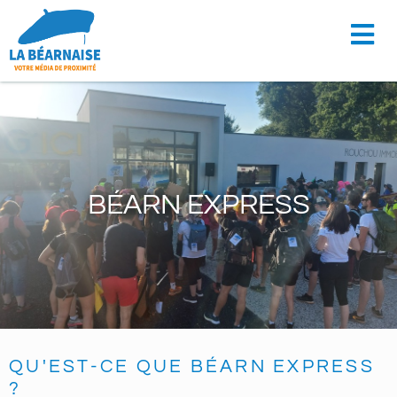
Aller
au
contenu
BÉARN EXPRESS
QU'EST-CE QUE BÉARN EXPRESS
?