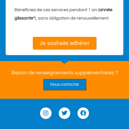
Bénéficiez de ces services pendant 1 an (
année
glissante*
), sans obligation de renouvellement.
Je souhaite adhérer
Besoin de renseignements supplémentaires ?
Nous contacter
I
T
F
n
w
a
s
i
c
t
t
e