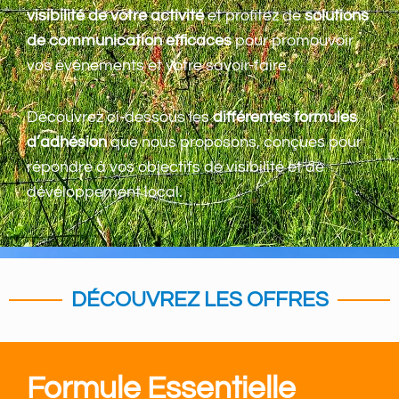
visibilité de votre activité
et profitez de
solutions
de communication efficaces
pour promouvoir
vos événements et votre savoir-faire.
Découvrez ci-dessous les
différentes formules
d’adhésion
que nous proposons, conçues pour
répondre à vos objectifs de visibilité et de
développement local.
DÉCOUVREZ LES OFFRES
Formule Essentielle