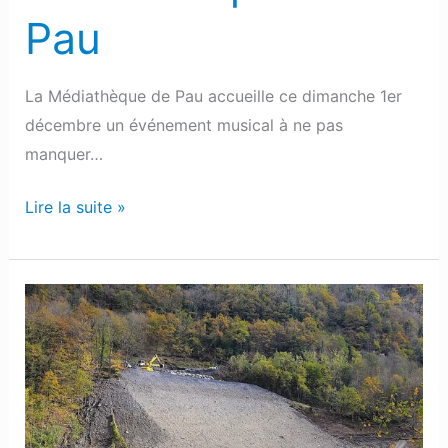
Pau
La Médiathèque de Pau accueille ce dimanche 1er
décembre un événement musical à ne pas
manquer…
Lire la suite »
Vallée
d’Aspe
:
La
RN134
rouvrira