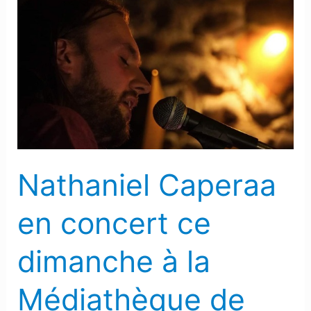
Nathaniel
Caperaa
en
concert
ce
dimanche
à
la
Médiathèque
Nathaniel Caperaa
de
Pau
en concert ce
dimanche à la
Médiathèque de