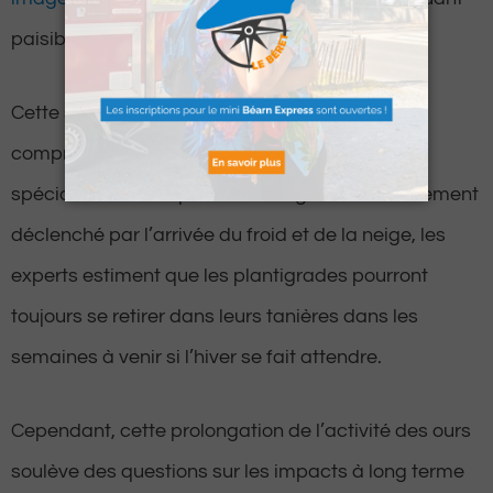
paisiblement dans les vallées béarnaises.
Cette situation inhabituelle ne semble pas
compromettre la santé des ours, selon les
spécialistes. Bien que le hivernage soit normalement
déclenché par l’arrivée du froid et de la neige, les
experts estiment que les plantigrades pourront
toujours se retirer dans leurs tanières dans les
semaines à venir si l’hiver se fait attendre.
Cependant, cette prolongation de l’activité des ours
soulève des questions sur les impacts à long terme