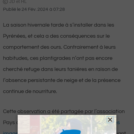
JD et HL
Publié le
24 Fév. 2024
à
07:28
La saison hivernale tarde à s’installer dans les
Pyrénées, et cela a des conséquences sur le
comportement des ours. Contrairement à leurs
habitudes, ces plantigrades n’ont pas encore
cherché refuge dans leurs tanières en raison de
l’absence persistante de neige et de la présence
continue de nourriture.
Cette observation a été partagée par l’association
Pays de l’ours-Adet, qui a récemment relayé
des
images montrant Sorita et ses deux oursons
jouant