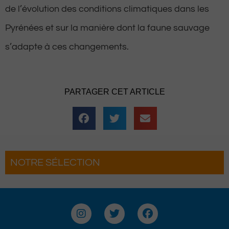
de l’évolution des conditions climatiques dans les
Pyrénées et sur la manière dont la faune sauvage
s’adapte à ces changements.
PARTAGER CET ARTICLE
NOTRE SÉLECTION
as Béarnaises font leur
Le Béret : Un voyage
Voyages pour les g
I
T
F
n
w
a
s
i
c