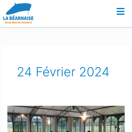
Aller
au
contenu
24 Février 2024
Serres-
Castet
: