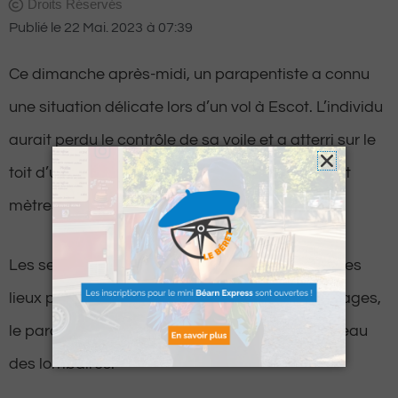
Droits Réservés
Publié le
22 Mai. 2023
à
07:39
Ce dimanche après-midi, un parapentiste a connu
une situation délicate lors d’un vol à Escot. L’individu
aurait perdu le contrôle de sa voile et a atterri sur le
toit d’une maison, à une distance d’environ cent
mètres de la zone d’atterrissage prévue.
Les secours ont rapidement été dépêchés sur les
lieux pour lui venir en aide. Selon leurs témoignages,
le parapentiste se plaignait de douleurs au niveau
des lombaires.