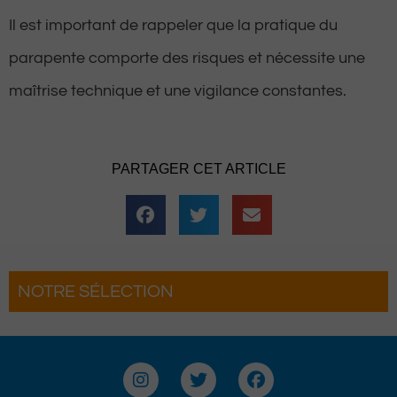
Il est important de rappeler que la pratique du
parapente comporte des risques et nécessite une
maîtrise technique et une vigilance constantes.
PARTAGER CET ARTICLE
NOTRE SÉLECTION
 Les férias Béarnaises font leur
Le 
ur à Pau
Voy
I
T
F
n
w
a