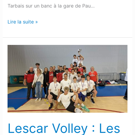
Tarbais sur un banc à la gare de Pau…
Lire la suite »
Lescar
Volley
:
Les
moins
de
15
ans
vice-
Lescar Volley : Les
champions