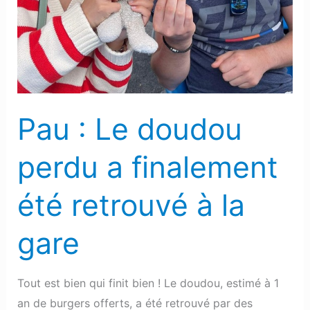
doudou
perdu
a
finalement
été
retrouvé
Pau : Le doudou
à
la
perdu a finalement
gare
été retrouvé à la
gare
Tout est bien qui finit bien ! Le doudou, estimé à 1
an de burgers offerts, a été retrouvé par des