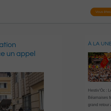
Vous êtes
ation
À LA UN
ce un appel
Hestiv’Òc : L
Béarnaises fo
grand retour