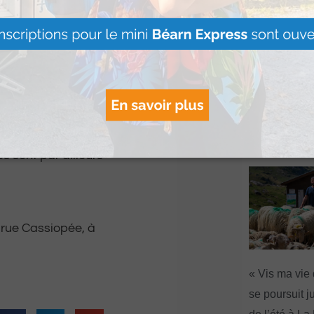
 couvertures, de sacs
 ou encore de
Artouste : Le
Image Mont
ollecter des colis
s’installe à l
. Des produits
Lire Plus »
s sont par ailleurs
 rue Cassiopée, à
« Vis ma vie
se poursuit ju