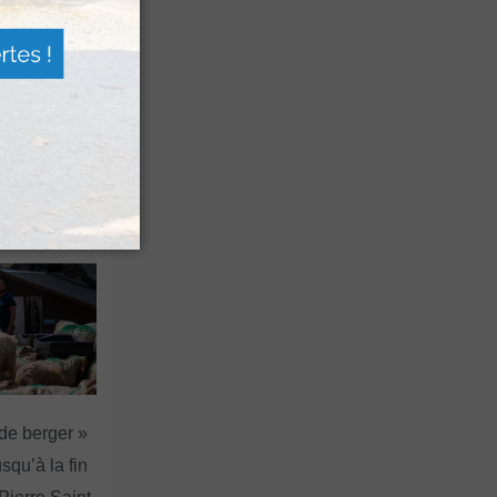
 Festival
agne
a Sagette
 de berger »
squ’à la fin