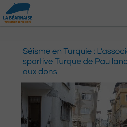
Aller
au
contenu
Séisme en Turquie : L’associ
sportive Turque de Pau lan
aux dons