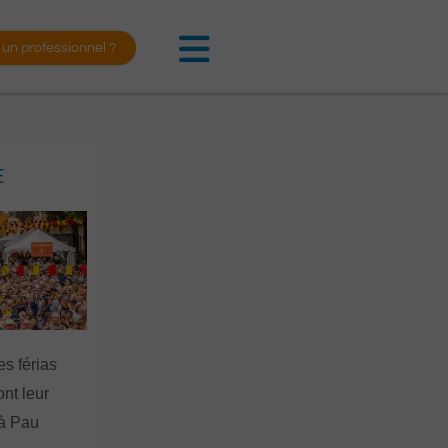
 un professionnel ?
E
es férias
nt leur
 à Pau