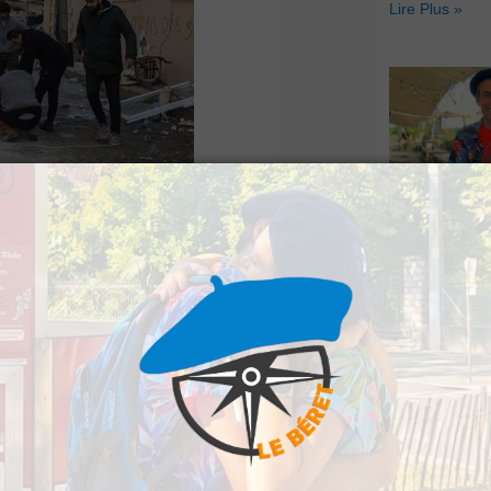
Lire Plus »
Le Béret : U
 Pau lance un appel
offert par Ve
Voyages pour
séisme survenu ce
gagnants
Lire Plus »
tter contre le froid
recherche de