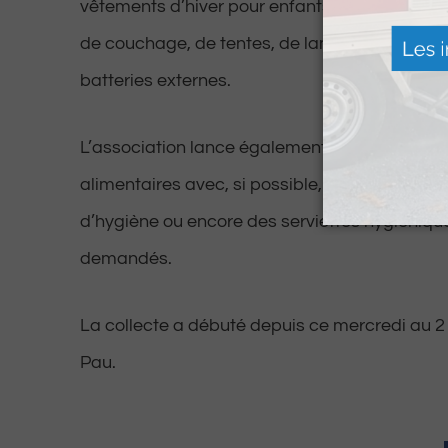
vêtements d’hiver pour enfants et adultes, de
de couchage, de tentes, de lampes de poche
batteries externes.
L’association lance également un appel pour c
alimentaires avec, si possible, des conserves
d’hygiène ou encore des serviettes hygiénique
demandés.
La collecte a débuté depuis ce mercredi au 2
Pau.