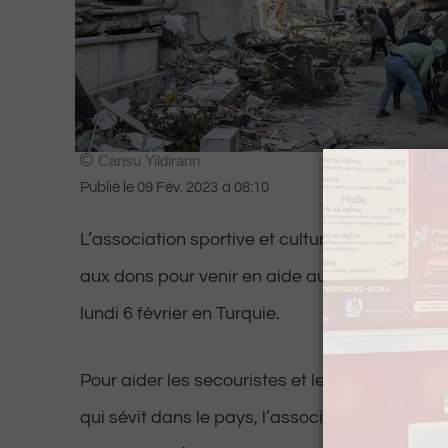
Cansu Yildirann
Publié le
09 Fév. 2023
à
08:10
L’association sportive et culturelle Turque de
aux dons pour venir en aide aux victimes du 
lundi 6 février en Turquie.
Pour aider les secouristes et les survivants à lu
qui sévit dans le pays, l’association est à la 