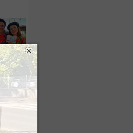
n voyage
rsion
 les grands