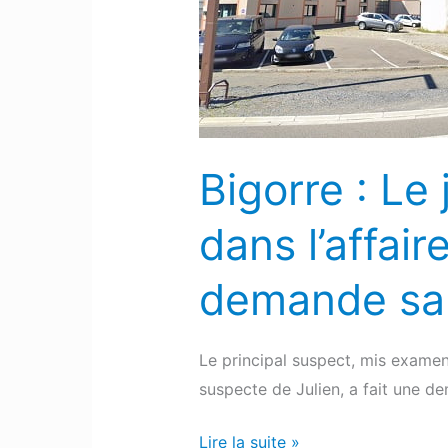
en
garde
à
vue
dans
l’affaire
Bigorre : L
de
la
dans l’affai
mort
prématurée
demande sa 
de
Julien
Le principal suspect, mis examen 
demande
suspecte de Julien, a fait une d
sa
libération
Lire la suite »