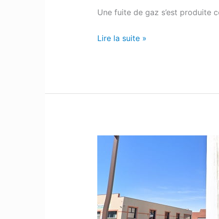
Une fuite de gaz s’est produite c
Lire la suite »
Bigorre
:
Le
jeune
homme
placé