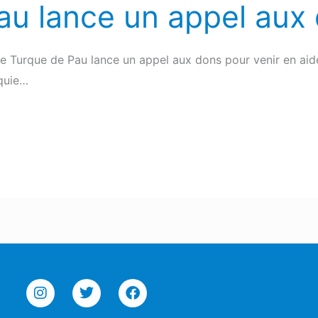
au lance un appel aux
elle Turque de Pau lance un appel aux dons pour venir en ai
rquie…
I
T
F
n
w
a
s
i
c