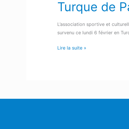
Turque de P
L’association sportive et cultur
survenu ce lundi 6 février en Tu
Lire la suite »