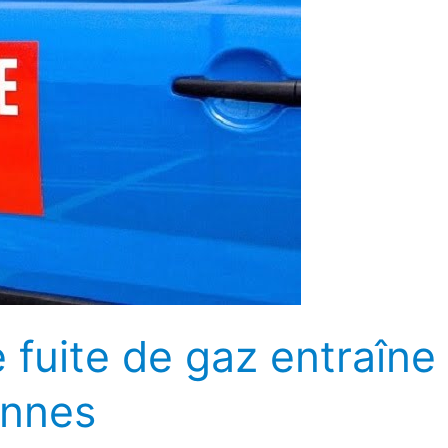
 fuite de gaz entraîne 
onnes