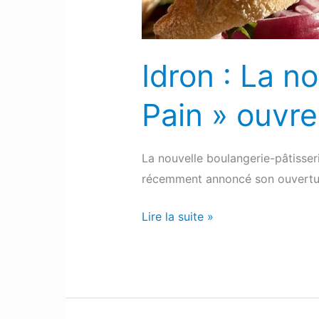
ouvre
très
prochainement
Idron : La n
Pain » ouvr
La nouvelle boulangerie-pâtisser
récemment annoncé son ouvert
Lire la suite »