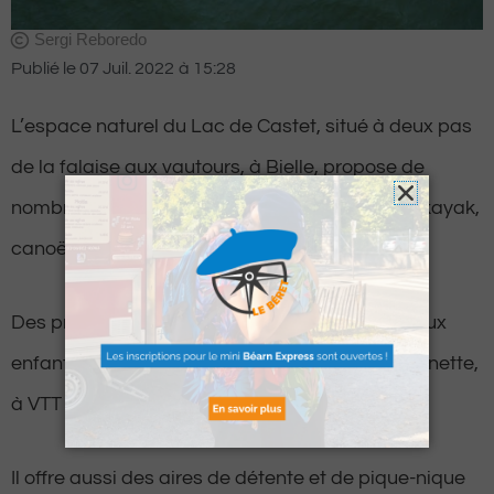
Sergi Reboredo
Publié le
07 Juil. 2022
à
15:28
L’espace naturel du Lac de Castet, situé à deux pas
de la falaise aux vautours, à Bielle, propose de
nombreuses activités durant cet été : Barque, kayak,
canoë, paddle, etc.
Des promenades sont également proposées aux
enfants pour découvrir la saligue à vélo, à trottinette,
à VTT électrique ou encore à vélo-kart.
Il offre aussi des aires de détente et de pique-nique