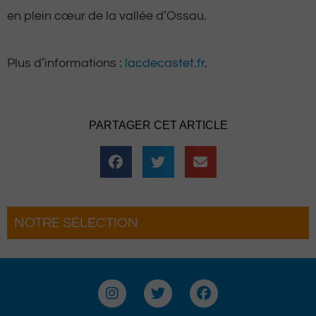
en plein cœur de la vallée d’Ossau.
Plus d’informations :
lacdecastet.fr
.
PARTAGER CET ARTICLE
NOTRE SÉLECTION
fait son grand retour
Hestiv’Òc : Les férias B
ition
grand retour à Pau
I
T
F
n
w
a
s
i
c