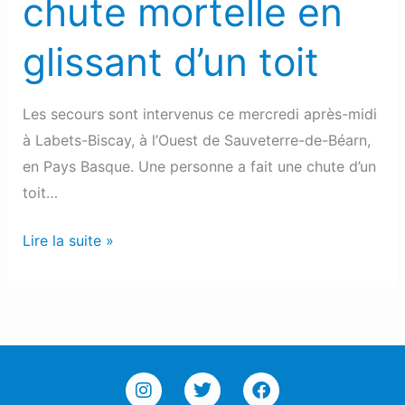
chute mortelle en
glissant d’un toit
Les secours sont intervenus ce mercredi après-midi
à Labets-Biscay, à l’Ouest de Sauveterre-de-Béarn,
en Pays Basque. Une personne a fait une chute d’un
toit…
Lire la suite »
I
T
F
n
w
a