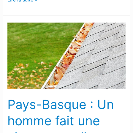
Pays-
Basque
:
Un
homme
fait
une
chute
mortelle
Pays-Basque : Un
en
glissant
homme fait une
d’un
toit