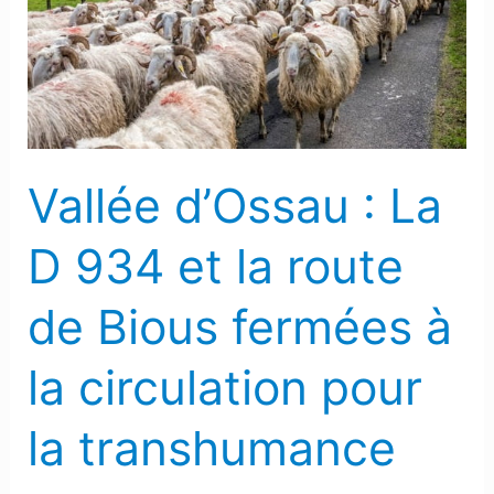
D
934
et
la
route
de
Vallée d’Ossau : La
Bious
fermées
D 934 et la route
à
la
de Bious fermées à
circulation
pour
la circulation pour
la
transhumance
la transhumance