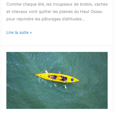
Comme chaque été, les troupeaux de brebis, vaches
et chevaux vont quitter les plaines du Haut Ossau
pour rejoindre les pâturages d’altitudes…
Lire la suite »
Bielle
:
Une
destination
rafraichissante
aux
pieds
des