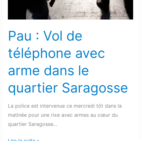
arme
dans
le
Pau : Vol de
quartier
Saragosse
téléphone avec
arme dans le
quartier Saragosse
La police est intervenue ce mercredi tôt dans la
matinée pour une rixe avec armes au cœur du
quartier Saragosse…
Lire la suite »