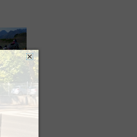
 Festival
agne
a Sagette