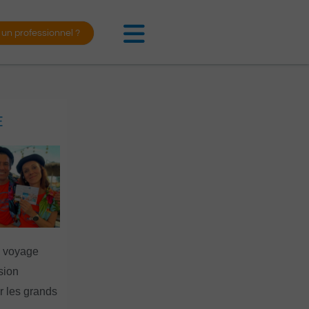
 un professionnel ?
E
n voyage
rsion
 les grands