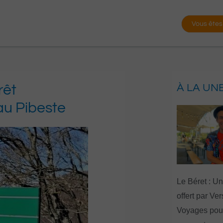
Vous êtes
rêt
À LA UN
 au Pibeste
Le Béret : U
offert par Ve
Voyages pour