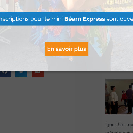
ragénaire n’a pu être
« Vis ma vie
térinaire dans une
se poursuit ju
de l’été à La
Martin
Lire Plus »
Igon : Un co