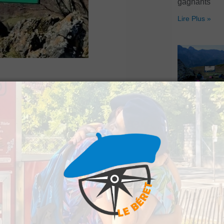
gagnants
Lire Plus »
atin lors d’une sortie
Artouste : Le
Image Mont
s’installe à l
ans un chemin par un
Lire Plus »
vait échangé
e.