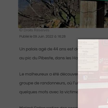
Droits Réservés
Publié le
09 Juin. 2022
à
16:28
Un palois agé de 44 ans est décédé ce lundi m
au pic du Pibeste, dans les Hautes-Pyrénées.
Le malheureux a été découvert inconscient d
groupe de randonneurs, où l’un d’entre eux a
quelques mots avec la victime avant le dram