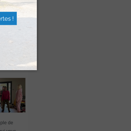
 de berger »
squ’à la fin
 Pierre Saint-
uple de