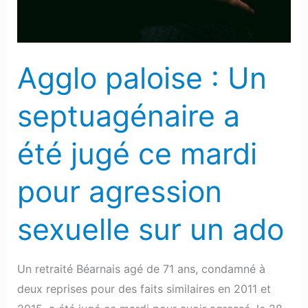
été
jugé
ce
Agglo paloise : Un
mardi
pour
septuagénaire a
agression
sexuelle
été jugé ce mardi
sur
un
pour agression
ado
sexuelle sur un ado
Un retraité Béarnais agé de 71 ans, condamné à
deux reprises pour des faits similaires en 2011 et