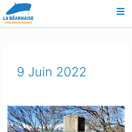
Aller
au
contenu
9 Juin 2022
Un
Béarnais
victime