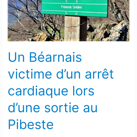
d’un
arrêt
cardiaque
lors
d’une
sortie
Un Béarnais
au
Pibeste
victime d’un arrêt
cardiaque lors
d’une sortie au
Pibeste