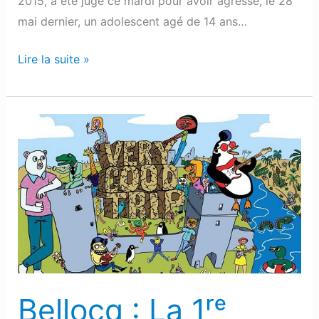
2015, a été jugé ce mardi pour avoir agressé, le 28
mai dernier, un adolescent agé de 14 ans…
Lire la suite »
Bellocq
:
La
1ʳᵉ
édition
du
« Very
Good
Trip
Bellocq : La 1ʳᵉ
festival »