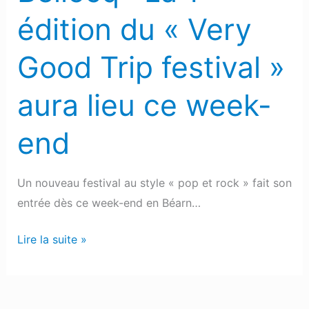
aura
édition du « Very
lieu
ce
Good Trip festival »
week-
end
aura lieu ce week-
end
Un nouveau festival au style « pop et rock » fait son
entrée dès ce week-end en Béarn…
Lire la suite »