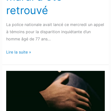
retrouvé
La police nationale avait lancé ce mercredi un appel
à témoins pour la disparition inquiétante d’un
homme âgé de 77 ans…
Lire la suite »
Agglo
paloise
:
Un
septuagénaire
a