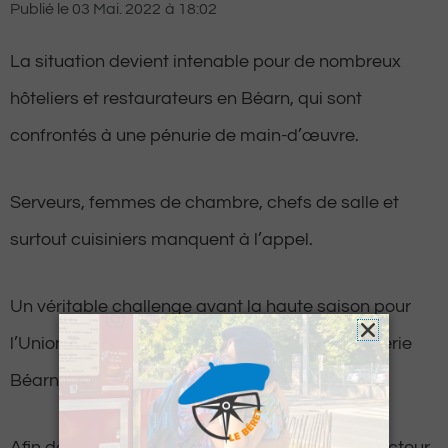
Publié le
03 Mai. 2022
à
18:02
La situation devient intenable pour de nombreux
hôteliers et restaurateurs en Béarn, qui sont
confrontés à une pénurie de main-d’œuvre.
Serveurs, femmes de chambre, chefs de salle et
surtout cuisiniers manquent à l’appel.
Un véritable challenge avant la haute saison pour
l’Union des métiers et des industries de l’hôtellerie
Béarn et Soule.
Afin de résoudre ce problème, qui plombe le secteur