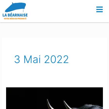
Aller
au
contenu
3 Mai 2022
Buzy :
Un
retraité