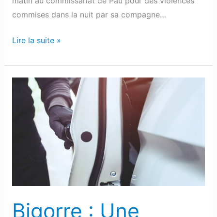
matin au commissariat de Pau pour des violences
commises dans la nuit par sa compagne…
Lire la suite »
Bigorre
:
Une
voiture
volée
avec
une
enfant
âgée
Bigorre : Une
de