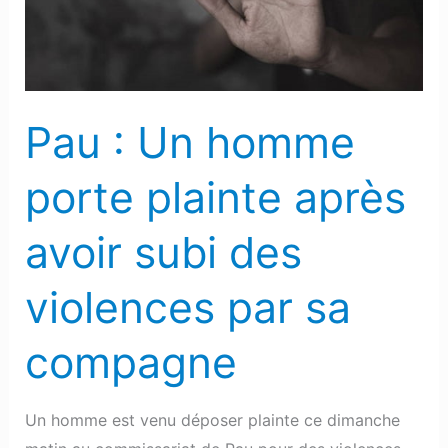
plainte
après
avoir
subi
Pau : Un homme
des
violences
porte plainte après
par
sa
avoir subi des
compagne
violences par sa
compagne
Un homme est venu déposer plainte ce dimanche