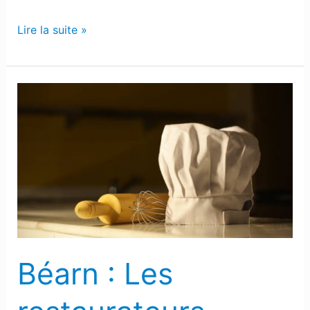
Lire la suite »
Béarn
:
Les
restaurateurs
cherchent
désespérément
du
personnel
Béarn : Les