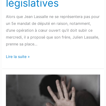
législatives
Alors que Jean Lassalle ne se représentera pas pour
un 5e mandat de député en raison, notamment,
d’une opération à cœur ouvert qu’il doit subir ce
mercredi, il a proposé que son frère, Julien Lassalle,
prenne sa place…
Lire la suite »
Pau
:
Un
homme
porte