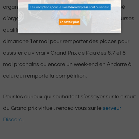
organisateurs de l’événement qui lui ont proposé
d’organiser un Grand Prix virtuel. Après les 6 courses
qualificatives, les finalistes s’affronteront ce
dimanche 1er mai pour remporter des places pour
assister au « vrai » Grand Prix de Pau des 6,7 et 8
mai prochains ou encore un week-end en Andorre à
celui qui remporte la compétition.
Pour les curieux qui souhaitent s’essayer sur le circuit
du Grand prix virtuel, rendez-vous sur le
serveur
Discord
.