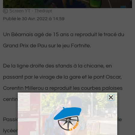
Screen YT - Thedrapt
Publié le
30 Avr. 2022
à
14:59
Un Béarnais agé de 15 ans a reproduit le tracé du
Grand Prix de Pau sur le jeu Fortnite.
De la ligne droite des stands à la chicane, en
passant par le virage de la gare et le pont Oscar,
Corentin Millerou a reproduit les courbes paloises
centimètre par centimètre.
Passionné de sport automobile et de jeu vidéo, le
lycéen s’est d’ailleurs fait remarquer par les