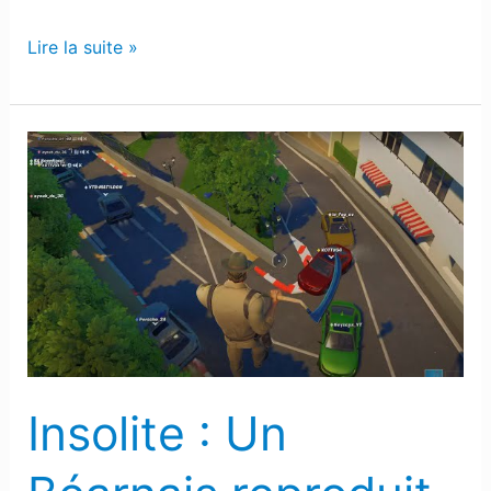
Lire la suite »
Insolite
:
Un
Béarnais
reproduit
le
tracé
du
Grand
Insolite : Un
Prix
de