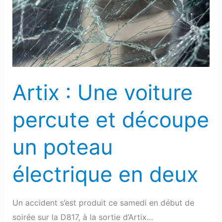
voiture
percute
et
découpe
un
poteau
Artix : Une voiture
électrique
en
percute et découpe
deux
un poteau
électrique en deux
Un accident s’est produit ce samedi en début de
soirée sur la D817, à la sortie d’Artix…