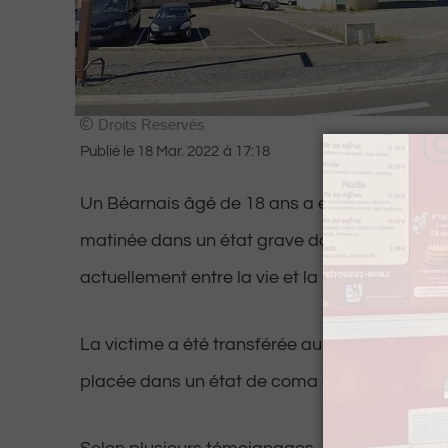
Droits Reservés
Publié le
18 Mar. 2022
à
17:18
Un Béarnais âgé de 18 ans a été retrouvé ce 
matinée dans un état grave dans une rue à Tar
actuellement entre la vie et la mort.
La victime a été transférée au Centre hospital
placée dans un état de coma artificiel.