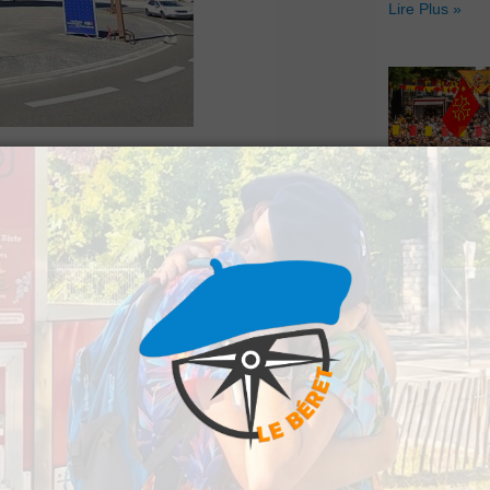
Lire Plus »
vendredi tôt dans la
Hestiv’Òc : L
bes. Il serait
Béarnaises fo
grand retour
Lire Plus »
ier de Toulouse et