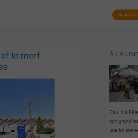
Vous êtes
 et la mort
À LA UN
es
Pau : La Fête
son grand re
une troisième