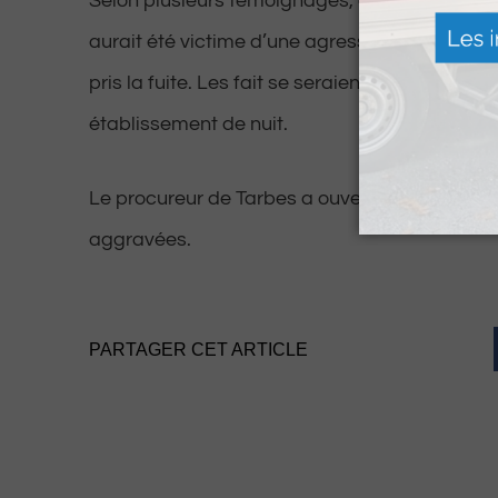
Selon plusieurs témoignages, ce jeune homme,
aurait été victime d’une agression par une p
pris la fuite. Les fait se seraient déroulés à pr
établissement de nuit.
Le procureur de Tarbes a ouvert une enquête 
aggravées.
PARTAGER CET ARTICLE