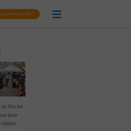
 un professionnel ?
E
 du Roi fait
tour pour
 édition