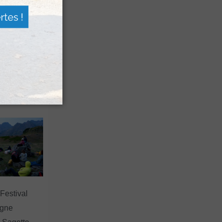
n voyage
rsion
 les grands
 Festival
agne