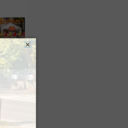
es férias
nt leur
 à Pau