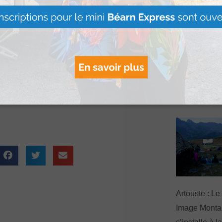
 originaire de Lons,
ersonne ayant ensuite
Le Béret : U
oximité d’un
offert par Ve
Voyages pour
gagnants
pour violences
Lire Plus »
Artouste : Le
Image Mont