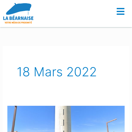
Aller
au
contenu
18 Mars 2022
Un
jeune
lonsois