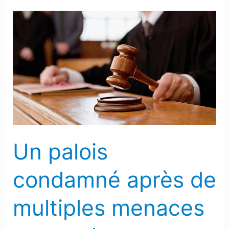
Un
palois
condamné
après
de
multiples
menaces
et
appels
Un palois
malveillants
envers
condamné après de
son
ex-
multiples menaces
compagne