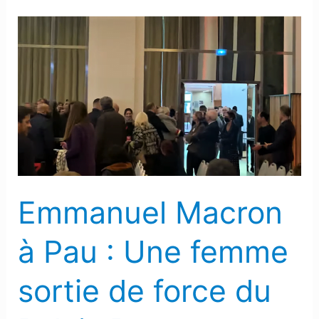
Emmanuel
Macron
à
Pau
:
Une
femme
sortie
de
Emmanuel Macron
force
du
à Pau : Une femme
Palais
Beaumont
sortie de force du