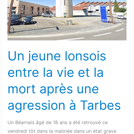
entre
la
vie
et
la
mort
Un jeune lonsois
après
une
entre la vie et la
agression
à
mort après une
Tarbes
agression à Tarbes
Un Béarnais âgé de 18 ans a été retrouvé ce
vendredi tôt dans la matinée dans un état grave