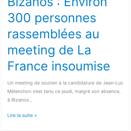
Bizanos : Environ
La
France
300 personnes
insoumise
rassemblées au
meeting de La
France insoumise
Un meeting de soutien à la candidature de Jean-Luc
Mélenchon s’est tenu ce jeudi, malgré son absence,
à Bizanos…
Lire la suite »