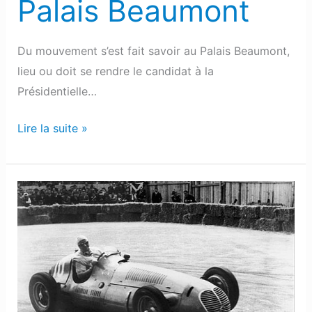
Palais Beaumont
Du mouvement s’est fait savoir au Palais Beaumont,
lieu ou doit se rendre le candidat à la
Présidentielle…
Lire la suite »
Grand-
Prix
de
Pau
:
L’installation
du