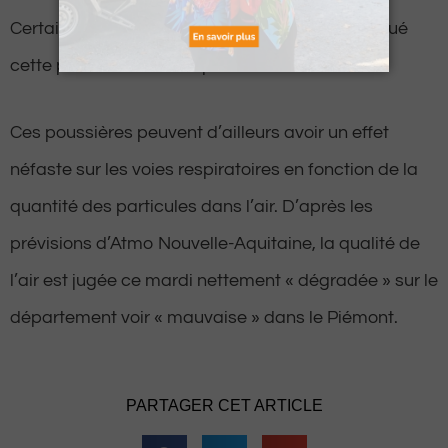
Certains automobilistes ont également remarqué
cette poussière sur leur pare-brise.
Ces poussières peuvent d’ailleurs avoir un effet
néfaste sur les voies respiratoires en fonction de la
quantité des particules dans l’air. D’après les
prévisions d’Atmo Nouvelle-Aquitaine, la qualité de
l’air est jugée ce mardi nettement « dégradée » sur le
département voir « mauvaise » dans le Piémont.
PARTAGER CET ARTICLE