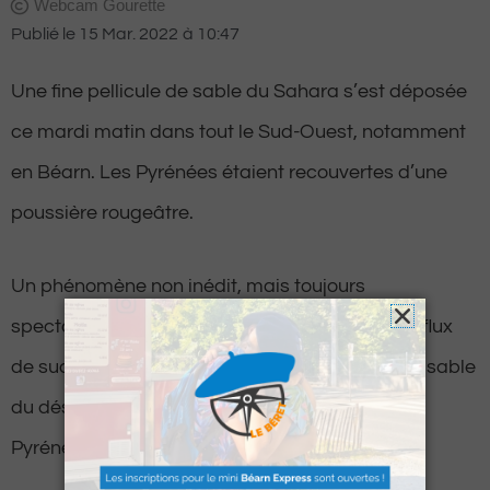
Webcam Gourette
Publié le
15 Mar. 2022
à
10:47
Une fine pellicule de sable du Sahara s’est déposée
ce mardi matin dans tout le Sud-Ouest, notamment
en Béarn. Les Pyrénées étaient recouvertes d’une
poussière rougeâtre.
Un phénomène non inédit, mais toujours
spectaculaire qui intervient lorsqu’un puissant flux
de sud en provenance du Sahara transporte le sable
du désert et vient le déposer sur les sommets
Pyrénéens.