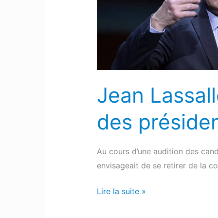
se
retirer
des
présidentielles
Jean Lassall
des présiden
Au cours d’une audition des candi
envisageait de se retirer de la c
Lire la suite »