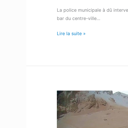
La police municipale à dû interve
bar du centre-ville…
Lire la suite »
Béarn
:
Le
sable
du