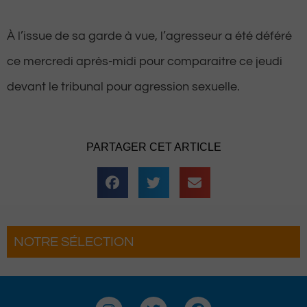
À l’issue de sa garde à vue, l’agresseur a été déféré
ce mercredi après-midi pour comparaitre ce jeudi
devant le tribunal pour agression sexuelle.
PARTAGER CET ARTICLE
NOTRE SÉLECTION
ge offert par Version
Artouste : Le F
 grands gagnants
s’installe à la S
I
T
F