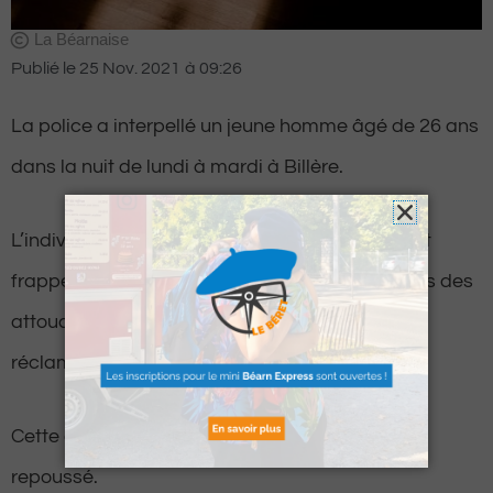
La Béarnaise
Publié le
25 Nov. 2021
à
09:26
La police a interpellé un jeune homme âgé de 26 ans
dans la nuit de lundi à mardi à Billère.
L’individu, alcoolisé au moment des faits, aurait
frappé à la porte de sa voisine et aurait commis des
attouchements sur cette dernière, avant de lui
réclamer une relation sexuelle.
Cette dernière, également alcoolisée, l’aurait
repoussé.