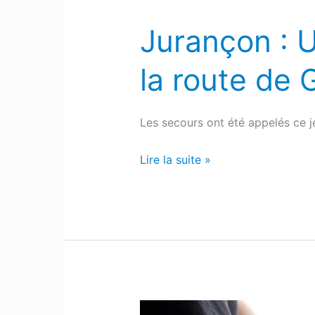
Jurançon : U
Jurançon
:
la route de 
Une
voiture
percute
Les secours ont été appelés ce 
un
platane
Lire la suite »
sur
la
route
de
Gan
Oloron