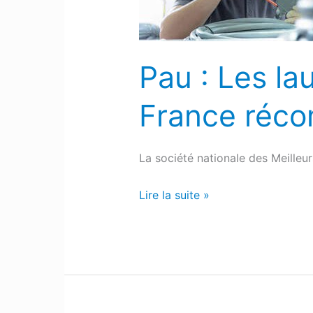
France
récompensés
au
Pau : Les la
Parlement
de
France réco
Navarre
La société nationale des Meilleu
Lire la suite »