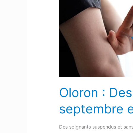
:
Des
soignants
suspendus
depuis
le
15
septembre
expriment
leur
Oloron : Des
colère
septembre e
Des soignants suspendus et sans 