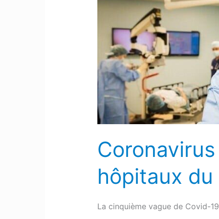
:
Trois
nouveaux
décès
dans
les
hôpitaux
du
64
Coronavirus 
hôpitaux du
La cinquième vague de Covid-19 