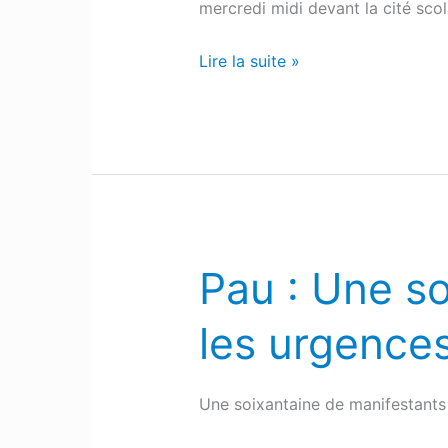
mercredi midi devant la cité sco
Lire la suite »
Pau : Une s
Pau
:
les urgences
Une
soixantaine
de
Une soixantaine de manifestants 
manifestants
devant