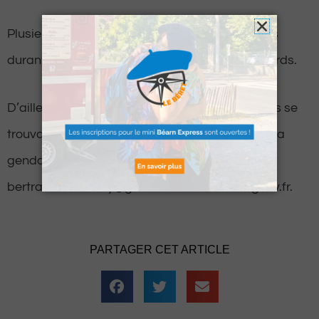
Plusieurs centaines d’objets ont été découverts
durant les perquisitions aux domiciles des pillards.
D’ailleurs, si vous reconnaissez un ou des objets se
trouvant dans la liste
ci-lien
, veuillez contacter la
gendarmerie à l’adresse mail suivante :
bertrand.delannoy@gendarmerie.interieur.gouv.fr.
PARTAGER CET ARTICLE