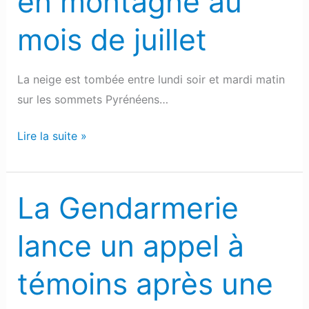
en montagne au
mois de juillet
La neige est tombée entre lundi soir et mardi matin
sur les sommets Pyrénéens…
Lire la suite »
La Gendarmerie
La
Gendarmerie
lance un appel à
lance
un
témoins après une
appel
à