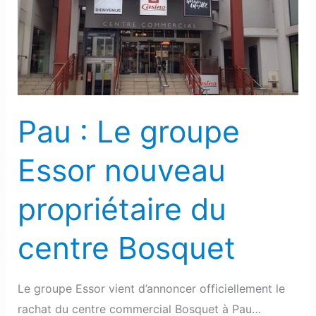
groupe
Essor
nouveau
propriétaire
du
centre
Pau : Le groupe
Bosquet
Essor nouveau
propriétaire du
centre Bosquet
Le groupe Essor vient d’annoncer officiellement le
rachat du centre commercial Bosquet à Pau…