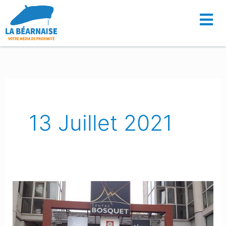
Aller
au
contenu
13 Juillet 2021
Pau
:
Le