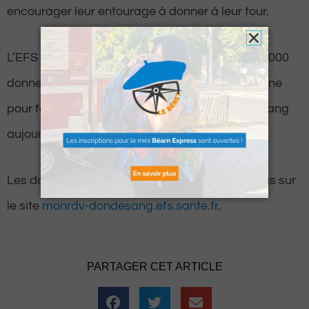
encourager leur entourage à donner à leur tour.
L’EFS compte sur la venue de pas moins de 16 000
donneurs sur cette période en Nouvelle-Aquitaine
pour faire remonter le niveau des réserves de sang
aujourd’hui particulièrement bas.
Les donneurs sont invités à prendre rendez-vous sur
le site
monrdv-dondesang.efs.sante.fr
.
PARTAGER CET ARTICLE