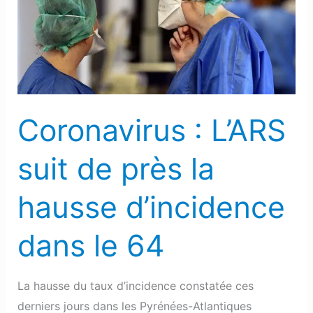
suit
de
près
la
hausse
d’incidence
Coronavirus : L’ARS
dans
le
suit de près la
64
hausse d’incidence
dans le 64
La hausse du taux d’incidence constatée ces
derniers jours dans les Pyrénées-Atlantiques