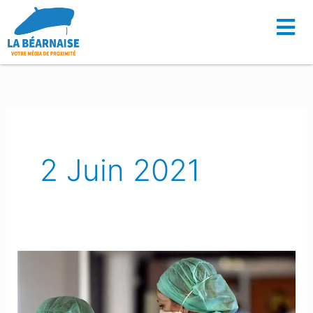
Aller
au
contenu
2 Juin 2021
Coronavirus
:
L’ARS