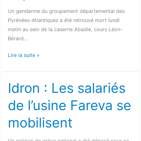
adjudant
Un gendarme du groupement départemental des
Pyrénées-Atlantiques a été retrouvé mort lundi
matin au sein de la caserne Abadie, cours Léon-
Bérard…
Lire la suite »
Idron : Les salariés
Idron
:
de l’usine Fareva se
Les
salariés
mobilisent
de
l’usine
Fareva
Un préavis de grève national a été déposé pour ce