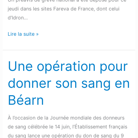
se
jeudi dans les sites Fareva de France, dont celui
mobilisent
d’Idron…
Lire la suite »
Une opération pour
Une
opération
donner son sang en
pour
donner
Béarn
son
sang
en
À l’occasion de la Journée mondiale des donneurs
Béarn
de sang célébrée le 14 juin, l’Établissement français
du sang lance une opération du don de sang du 9