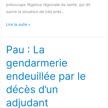
préoccupe l’Agence régionale de santé, qui dit
suivre la situation de très près…
Lire la suite »
Pau : La
Pau
:
gendarmerie
La
gendarmerie
endeuillée par le
endeuillée
par
décès d’un
le
décès
adjudant
d’un