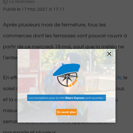
La Béarnaise
Publié le
17 Mai. 2021
à
17:11
Après plusieurs mois de fermeture, tous les
commerces dont les terrasses vont pouvoir rouvrir à
partir de ce mercredi 19 mai, sauf que la météo ne
l’entend pas de cette oreille.
En effet, selon les prévisions de
meteopyrenees.fr
, le
soleil ne serait pour le moment pas au rendez-vous
et la chaleur non plus en Béarn. En revanche, du
mieux est attendu dans les derniers jours de la
semaine avant un week-end apparemment
maussade et pluvieux.