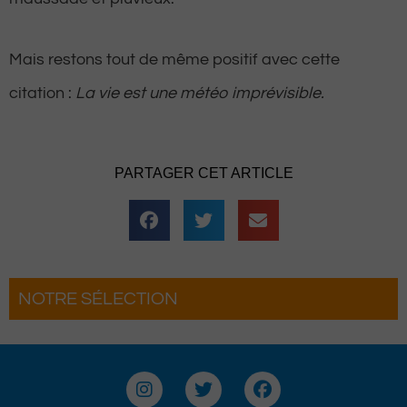
Mais restons tout de même positif avec cette
citation :
La vie est une météo imprévisible.
PARTAGER CET ARTICLE
NOTRE SÉLECTION
 Roi fait son grand retour
Hestiv’Òc : 
ème édition
grand retou
I
T
F
n
w
a