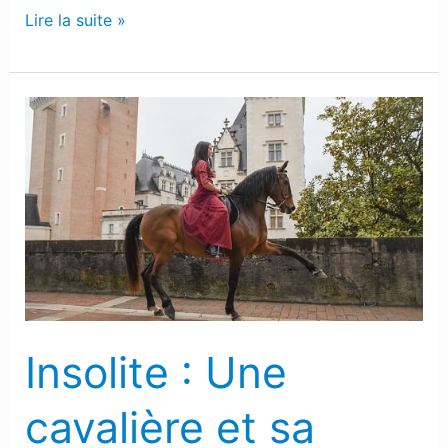
Lire la suite »
Insolite
:
Une
cavalière
et
sa
monture
dans
les
Insolite : Une
rues
de
cavalière et sa
Pau