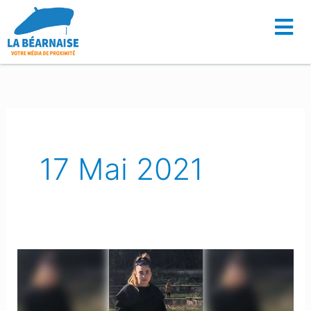
Aller
au
contenu
17 Mai 2021
La
jeune
adolescente