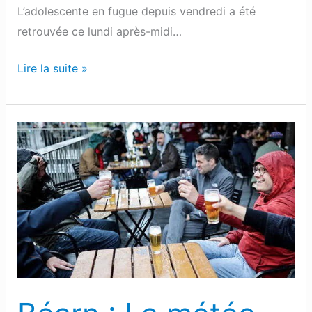
L’adolescente en fugue depuis vendredi a été
retrouvée ce lundi après-midi…
Lire la suite »
Béarn
:
La
météo
complique
la
réouverture
des
terrasses