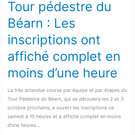
Tour pédestre du
Tour
pédestre
Béarn : Les
du
Béarn
inscriptions ont
:
Les
affiché complet en
inscriptions
ont
moins d’une heure
affiché
complet
en
La très attendue course par équipe et par étapes du
moins
Tour Pédestre du Béarn, qui se déroulera les 2 et 3
d’une
octobre prochains, a ouvert les inscriptions ce
heure
samedi à 10 heures et a affiché complet en moins
d’une heures…