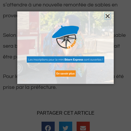
s’attendre à une nouvelle remontée de sables en
provenance du Sahara.
Selon les observateurs de Météo Pyrénées, ce sable
sera bien visible à l’Ouest des Pyrénées et devrait
être présent jusqu’à vendredi soir.
Pour le moment, aucune alerte à la pollution n’a été
prise par la préfecture.
PARTAGER CET ARTICLE