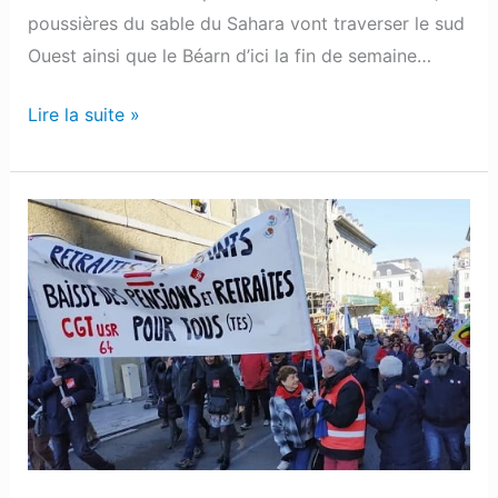
en
poussières du sable du Sahara vont traverser le sud
Béarn
Ouest ainsi que le Béarn d’ici la fin de semaine…
Lire la suite »
Pau
:
Les
retraités
étaient
dans
la
rue
ce