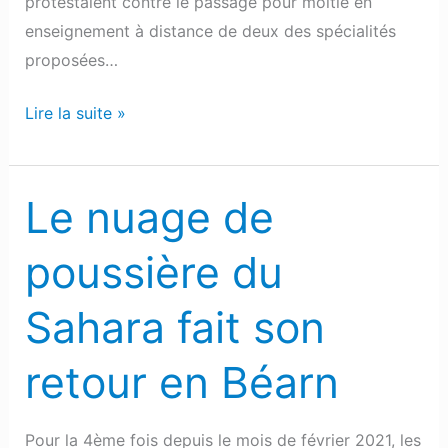
protestaient contre le passage pour moitié en
enseignement à distance de deux des spécialités
proposées…
Lire la suite »
Le nuage de
Le
nuage
poussière du
de
poussière
Sahara fait son
du
Sahara
retour en Béarn
fait
son
retour
Pour la 4ème fois depuis le mois de février 2021, les