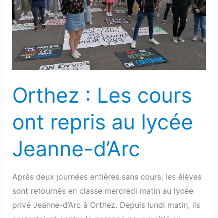
cours
ont
repris
au
lycée
Jeanne-
Orthez : Les cours
d’Arc
ont repris au lycée
Jeanne-d’Arc
Après deux journées entières sans cours, les élèves
sont retournés en classe mercredi matin au lycée
privé Jeanne-d’Arc à Orthez. Depuis lundi matin, ils