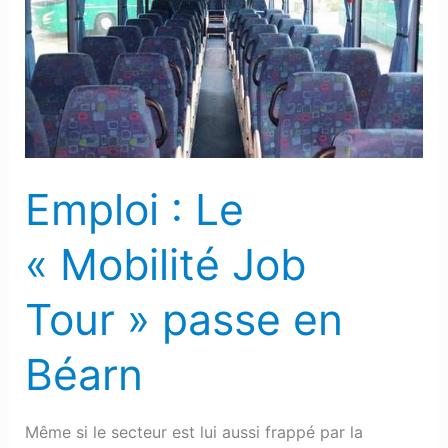
Le
« Mobilité
Job
Tour »
passe
en
Béarn
Emploi : Le
« Mobilité Job
Tour » passe en
Béarn
Même si le secteur est lui aussi frappé par la