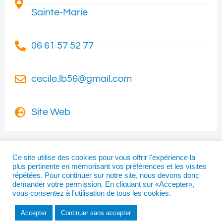
Sainte-Marie
06 61 57 52 77
cecile.lb56@gmail.com
Site Web
Ce site utilise des cookies pour vous offrir l'expérience la
plus pertinente en mémorisant vos préférences et les visites
I
T
F
répétées. Pour continuer sur notre site, nous devons donc
n
w
a
demander votre permission. En cliquant sur «Accepter»,
vous consentez à l'utilisation de tous les cookies.
s
i
c
t
t
e
Accepter
Continuer sans accepter
a
t
b
Copyright © 2026 | La Béarnaise