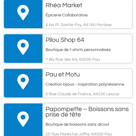
Rhéa Market
Épicerie Collaborative
4 bis Pl. Sainte-Foy, 64160 Morlaas
Pilou Shop 64
Boutique de t-shirts personnalisés
7 Bis Rue des Iris, 64000 Pau
Pau et Motu
Création bijoux - inspiration polynésienne
5 Rue Claude de France, 64230 Lescar
Papompette – Boissons sans
prise de tête
Boutique de boissons sans alcool
25 Rue Maréchal Joffre, 64000 Pau