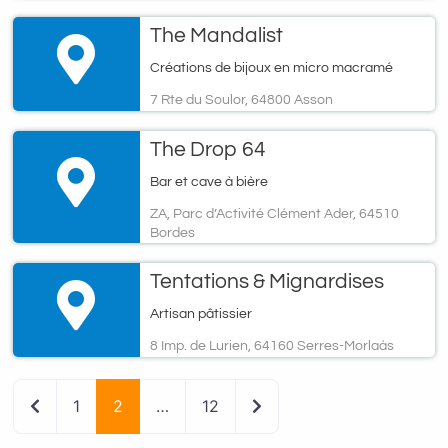
The Mandalist
Créations de bijoux en micro macramé
7 Rte du Soulor, 64800 Asson
The Drop 64
Bar et cave à bière
ZA, Parc d’Activité Clément Ader, 64510
Bordes
Tentations & Mignardises
Artisan pâtissier
8 Imp. de Lurien, 64160 Serres-Morlaàs
Newer posts
Older posts
1
2
…
12