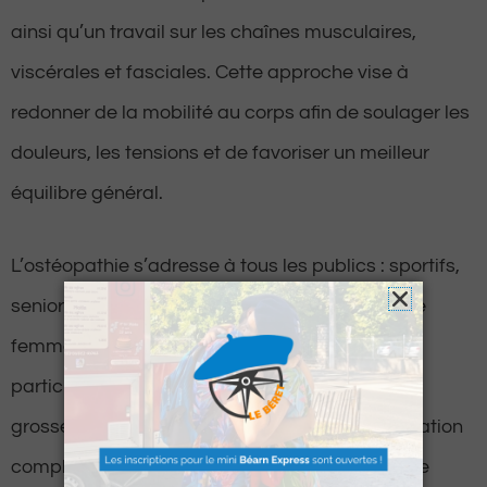
ainsi qu’un travail sur les chaînes musculaires,
viscérales et fasciales. Cette approche vise à
redonner de la mobilité au corps afin de soulager les
douleurs, les tensions et de favoriser un meilleur
équilibre général.
L’ostéopathie s’adresse à tous les publics : sportifs,
seniors, nourrissons, enfants, adultes ou encore
femmes enceintes. Camille Morin est d’ailleurs
particulièrement spécialisée dans le suivi de la
grossesse et du nouveau-né, grâce à une formation
complémentaire dédiée à cette prise en charge