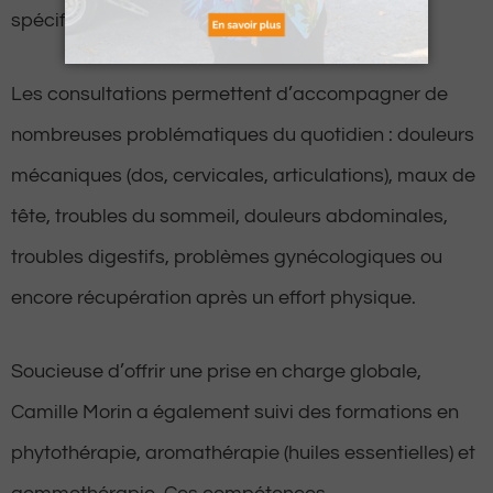
spécifique.
Les consultations permettent d’accompagner de
nombreuses problématiques du quotidien : douleurs
mécaniques (dos, cervicales, articulations), maux de
tête, troubles du sommeil, douleurs abdominales,
troubles digestifs, problèmes gynécologiques ou
encore récupération après un effort physique.
Soucieuse d’offrir une prise en charge globale,
Camille Morin a également suivi des formations en
phytothérapie, aromathérapie (huiles essentielles) et