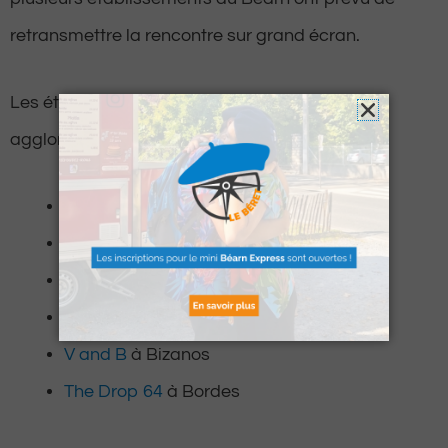
retransmettre la rencontre sur grand écran.
Les établissements qui diffuseront le match en
agglomération paloise et aux alentours
Rafting 64 à Montfort
Le Cristal à Pau
La Guinguette des Sardines à Lons
L’After Work
à Serres-Castet
V and B
à Bizanos
The Drop 64
à Bordes