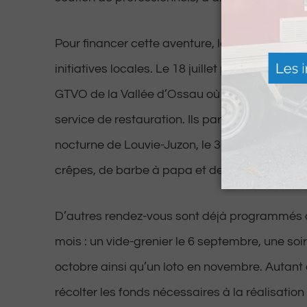
Pour financer cette aventure, les deux jeunes m
initiatives locales. Le 18 juillet prochain, ils s
GTVO de la Vallée d’Ossau où ils assureront u
service de restauration. Ils participeront ég
nocturne de Louvie-Juzon, le 31 juillet 2026, a
crêpes, de barbe à papa et de produits dérivé
D’autres rendez-vous sont déjà programmés 
mois : un vide-grenier le 6 septembre, une soi
octobre ainsi qu’un loto en novembre. Autant 
récolter les fonds nécessaires à la réalisation 