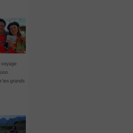
n voyage
rsion
 les grands