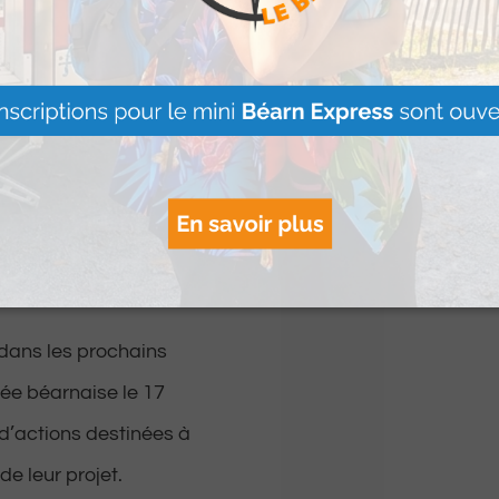
de l’été à La
Martin
ultiplient les
Lire Plus »
eront présents au
ne buvette et un
alement au marché
vec la vente de
s.
dans les prochains
rée béarnaise le 17
d’actions destinées à
de leur projet.