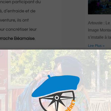
ancien participant du
é, d’entraide et de
enture, ils ont
Artouste : Le
ur concrétiser leur
Image Mont
s’installe à l
Arrache Béarnaise
.
Lire Plus »
 qui achètent un
t Lilian ont fait un
L entièrement à
nt une grande partie
tat et à le préparer
« Vis ma vie
tier mené avec le
se poursuit ju
sionnés du territoire.