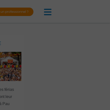
 un professionnel ?
E
es férias
nt leur
 à Pau