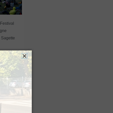
 Festival
agne
a Sagette
 de berger »
squ’à la fin