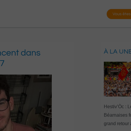
Vous êtes
ncent dans
À LA UN
27
Hestiv’Òc : L
Béarnaises fo
grand retour