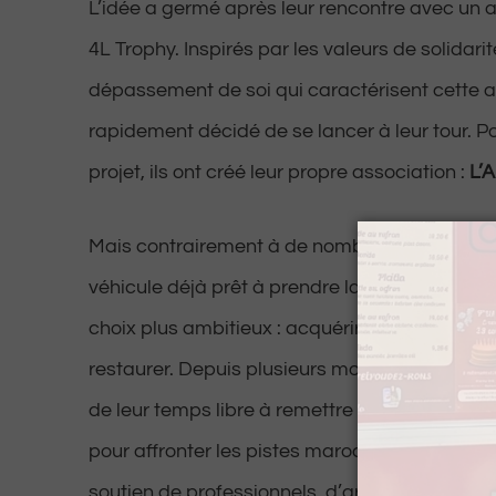
L’idée a germé après leur rencontre avec un 
4L Trophy. Inspirés par les valeurs de solidarit
dépassement de soi qui caractérisent cette av
rapidement décidé de se lancer à leur tour. Po
projet, ils ont créé leur propre association :
L’
Mais contrairement à de nombreux équipages
véhicule déjà prêt à prendre la route, Mathéo e
choix plus ambitieux : acquérir une Renault 4
restaurer. Depuis plusieurs mois, ils consacre
de leur temps libre à remettre le véhicule en é
pour affronter les pistes marocaines. Un chan
soutien de professionnels, d’artisans et de pas