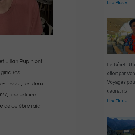
Lire Plus »
t Lilian Pupin ont
Le Béret : U
iginaires
offert par Ve
Voyages pour
e-Lescar, les deux
gagnants
27, une édition
Lire Plus »
e ce célèbre raid