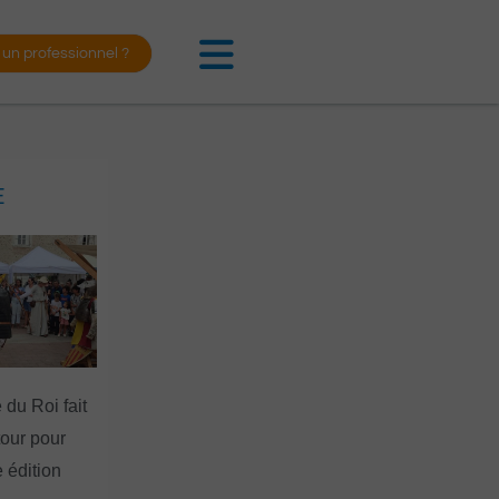
 un professionnel ?
E
 du Roi fait
tour pour
 édition