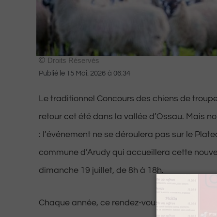
Droits Réservés
Publié le
15 Mai. 2026
à
06:34
Le traditionnel Concours des chiens de troup
retour cet été dans la vallée d’Ossau. Mais 
: l’événement ne se déroulera pas sur le Plate
commune d’Arudy qui accueillera cette nouvell
dimanche 19 juillet, de 8h à 18h.
Chaque année, ce rendez-vous met à l’honneur