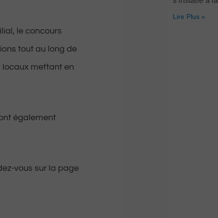
s’installe à l
Lire Plus »
ial, le concours
ons tout au long de
s locaux mettant en
ront également
dez-vous sur la page