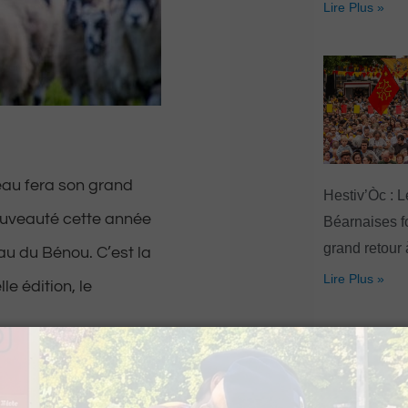
Lire Plus »
eau fera son grand
Hestiv’Òc : L
nouveauté cette année
Béarnaises fo
grand retour
au du Bénou. C’est la
Lire Plus »
e édition, le
 le savoir-faire des