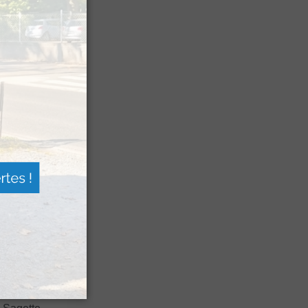
n voyage
rsion
 les grands
 Festival
agne