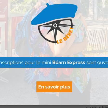
chiens de troupeau.
ns sont capables de
Le Béret : U
ble, sous les yeux
offert par Ve
sister à plusieurs
Voyages pour
gagnants
 parcours, illustrant
Lire Plus »
.
 aussi l’occasion de
 pastorales
rale Pyrénéenne, le
ie en estive, les
Artouste : Le
cation des fromages
Image Mont