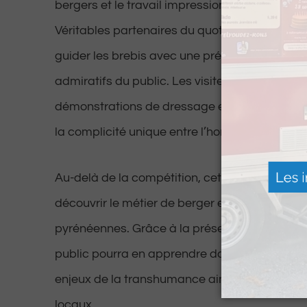
bergers et le travail impressionnant de leurs 
Véritables partenaires du quotidien, ces chie
guider les brebis avec une précision remarqua
admiratifs du public. Les visiteurs pourront as
démonstrations de dressage et de conduite sur
la complicité unique entre l’homme et l’animal
Au-delà de la compétition, cette journée sera
découvrir le métier de berger et les traditions
pyrénéennes. Grâce à la présence de la Pasto
public pourra en apprendre davantage sur la v
enjeux de la transhumance ainsi que la fabri
locaux.