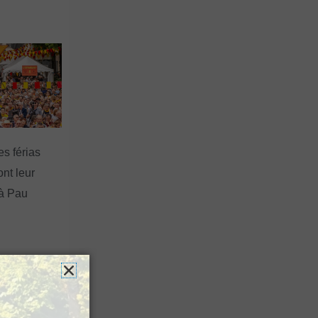
es férias
nt leur
 à Pau