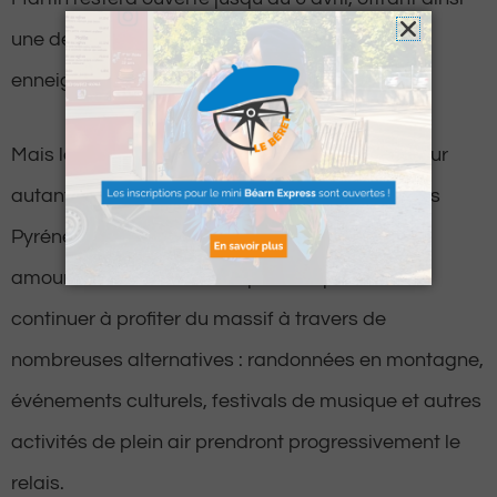
une dernière opportunité de profiter des pistes
enneigées.
Mais la fin de la saison de ski ne signifie pas pour
autant la fin des activités en montagne dans les
Pyrénées-Atlantiques. Bien au contraire, les
amoureux de nature et de plein air pourront
continuer à profiter du massif à travers de
nombreuses alternatives : randonnées en montagne,
événements culturels, festivals de musique et autres
activités de plein air prendront progressivement le
relais.