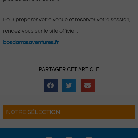
Pour préparer votre venue et réserver votre session,
rendez-vous sur le site officiel :
bosdarrosaventures.fr
.
PARTAGER CET ARTICLE
NOTRE SÉLECTION
son grand retour
Hestiv’Òc : Les férias Béarnaise
n
grand retour à Pau