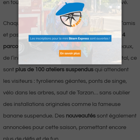
en toute sécurité, dans un cadre naturel préservé.
Chaque année, le site attire familles, groupes d’amis
et passionnés d’activités outdoor grâce à ses
14
parcours accrobranche
adaptés à tous les niveaux,
de l’initiation aux circuits les plus sportifs. Au total, ce
sont
plus de 100 ateliers suspendus
qui attendent
les visiteurs : tyroliennes géantes, ponts de singe,
vélo dans les arbres, saut de Tarzan… sans oublier
des installations originales comme la fameuse
banane suspendue. Des
nouveautés
sont également
annoncées pour cette saison, promettant encore
plus de défis et de fun.