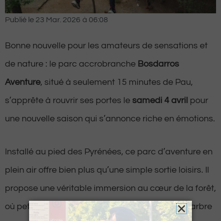
Publié le
23 Mar. 2026
à
06:08
Bonne nouvelle pour les amateurs de sensations et
de nature : le parc accrobranche
Bosdarros
Aventure
, situé à seulement 15 minutes de Pau,
s’apprête à rouvrir ses portes le
samedi 4 avril
pour
une nouvelle saison qui s’annonce riche en émotions.
Installé au pied des Pyrénées, ce parc d’aventure en
plein air offre bien plus qu’une simple sortie loisirs. Il
propose une véritable immersion au cœur de la forêt,
où petits et grands peuvent évoluer d’arbre en arbre