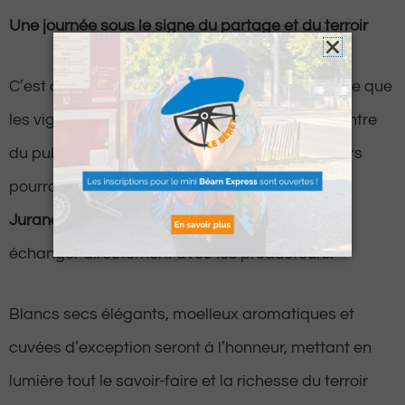
Une journée sous le signe du partage et du terroir
C’est dans une ambiance chaleureuse et festive que
les vignerons du Jurançon viendront à la rencontre
du public. Tout au long de la journée, les visiteurs
pourront
déguster une sélection raffinée de
Jurançon
, découvrir la diversité des cuvées et
échanger directement avec les producteurs.
Blancs secs élégants, moelleux aromatiques et
cuvées d’exception seront à l’honneur, mettant en
lumière tout le savoir-faire et la richesse du terroir