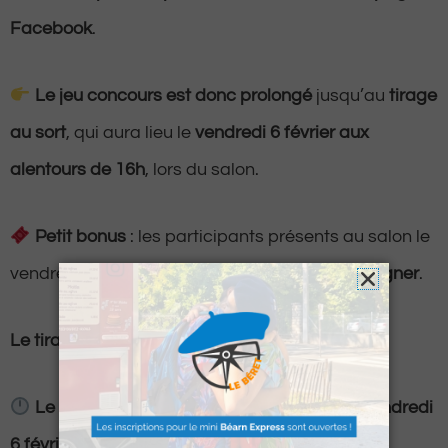
Facebook
.
Le jeu concours est donc prolongé
jusqu’au
tirage
au sort
, qui aura lieu le
vendredi 6 février aux
alentours de 16h
, lors du salon.
Petit bonus
: les participants présents au salon le
vendredi auront
davantage de chances de gagner
.
Le tirage au sort
Le jeu concours Facebook prendra fin le vendredi
6 février à 12h00.