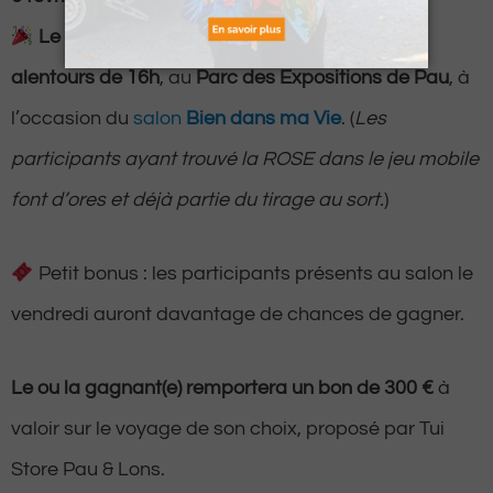
Le tirage au sort
aura lieu le
même jour aux
alentours de 16h
, au
Parc des Expositions de Pau
, à
l’occasion du
salon
Bien dans ma Vie
. (
Les
participants ayant trouvé la ROSE dans le jeu mobile
font d’ores et déjà partie du tirage au sort.
)
Petit bonus : les participants présents au salon le
vendredi auront davantage de chances de gagner.
Le ou la gagnant(e) remportera un bon de 300 €
à
valoir sur le voyage de son choix, proposé par Tui
Store Pau & Lons.