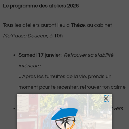
Le programme des ateliers 2026
Tous les ateliers auront lieu à
Thèze
, au cabinet
Ma’Pause Douceur
, à
10h
.
Samedi 17 janvier
:
Retrouver sa stabilité
intérieure
« Après les tumultes de la vie, prends un
moment pour te recentrer, retrouver ton calme
et t’ancrer dans ton énergie. »
Samedi 7 février
:
Rouvrir la tendresse envers
soi