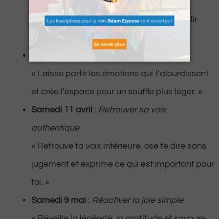
« Un espace pour se reconnecter à soi,
cultiver la tendresse intérieure et accueillir
plus de douceur dans ta vie. »
Samedi 7 mars
:
Se délester du passé
« Laisse partir les émotions qui t’alourdissent
et crée l’espace pour un souffle plus léger. »
Samedi 11 avril
:
Retrouver sa voix
authentique
« Retrouve ta voix intérieure, ose te dire sans
jugement et exprime ce qui est important pour
toi. »
Samedi 9 mai
:
Réactiver la joie simple
« Réveille la légèreté, la gratitude et savoure