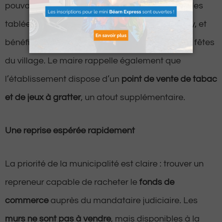
pouvait rassembler des groupes pour de grandes
tablées, notamment après les matchs de rugby, et
bénéficiait aussi d’une activité notable lors des fêtes
du village. Le maire rappelle également que
l’établissement dispose d’un
point de vente de tabac
et de jeux à gratter
, un atout supplémentaire.
Une reprise espérée rapidement
La priorité de la municipalité est claire : trouver un
repreneur capable de racheter le
fonds de
commerce
auprès du mandataire judiciaire. Les
murs ne sont pas à vendre
, mais disponibles à la