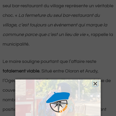
seul bar-restaurant du village représente un véritable
choc. «
La fermeture du seul bar-restaurant du
village, c’est toujours un événement qui marque la
commune parce que c’est un lieu de vie
», rappelle la
municipalité.
Le maire souligne pourtant que l’affaire reste
totalement viable
. Situé entre Oloron et Arudy,
l’Ogeulois, capable d’accueillir une cinquantaine de
couverts le midi, attirait quotidiennement de
nombreux ouvriers du secteur, profitant de sa
position stratégique. Les week-ends, le restaurant