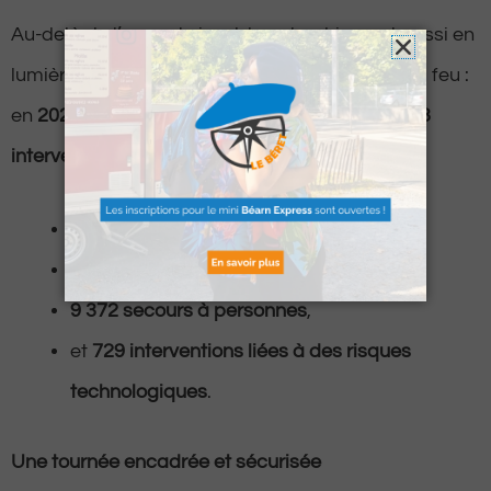
Au-delà de l’aspect visuel, le calendrier met aussi en
lumière l’engagement quotidien des soldats du feu :
en
2024
, les pompiers de Pau ont réalisé
11 593
interventions
, dont :
566 incendies
,
898 accidents de la circulation
,
9 372 secours à personnes
,
et
729 interventions liées à des risques
technologiques
.
Une tournée encadrée et sécurisée