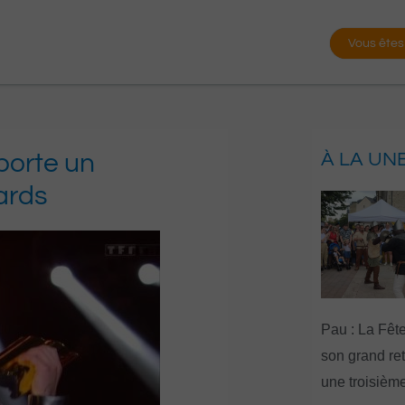
Vous êtes
porte un
À LA UN
ards
Pau : La Fête
son grand re
une troisième