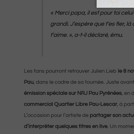
« Merci papa, il est pour toi celui-l
grandi. J’espère que t’es fier, là o
t’aime. », a-t-il déclaré, ému.
Les fans pourront retrouver Julien Lieb
le 8 n
Pau
, dans le cadre de sa tournée. Juste avant,
émission spéciale sur NRJ Pau Pyrénées
, en 
commercial Quartier Libre Pau-Lescar
, à par
L’occasion pour l’artiste de
partager son actua
d’interpréter quelques titres en live
. Un mome