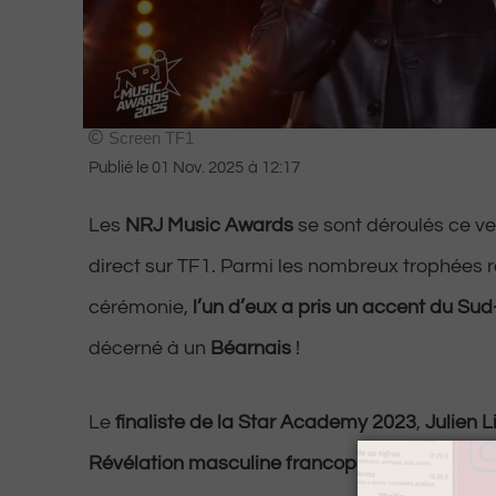
Screen TF1
Publié le
01 Nov. 2025
à
12:17
Les
NRJ Music Awards
se sont déroulés ce v
direct sur TF1. Parmi les nombreux trophées r
cérémonie,
l’un d’eux a pris un accent du Su
décerné à un
Béarnais
!
Le
finaliste de la Star Academy 2023
,
Julien L
Révélation masculine francophone de l’année