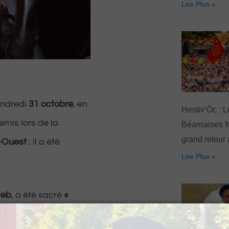
Lire Plus »
endredi
31 octobre
, en
Hestiv’Òc : L
emis lors de la
Béarnaises fo
grand retour
d-Ouest
: il a été
Lire Plus »
ieb
, a été sacré
«
 »
. Un premier