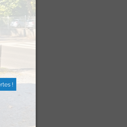
n voyage
rsion
 les grands
 Festival
agne