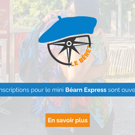
première victoire !
Garnier
, grand
Le Béret : U
orie figuraient
offert par Ve
é
et
Léman
.
Voyages pour
gagnants
or
, le chanteur
Lire Plus »
scène du
Palais des
dier son prix à ses
 disparu des suites
Artouste : Le
que 14 ans.
Image Mont