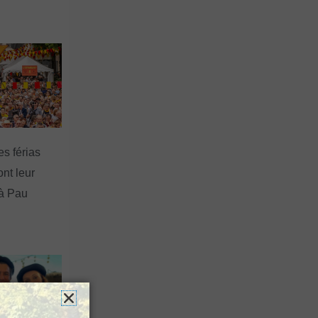
es férias
nt leur
 à Pau