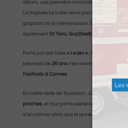
album, une première nomination… et déjà une 
Le trophée lui a été remis par son ami
Pierre 
gagnant de la même saison. Dans cette catég
également
Dr Yaro, Guy2bezbar, Joé Dwet Fil
Porté par son tube
« Le jeu »
, certifié
disque d’
béarnais de
26 ans
n’en revenait pas sur la 
Festivals à Cannes
.
En cette veille de Toussaint, Julien a tenu à
dé
proches
, et tout particulièrement à son
père
,
d’un cancer alors que le jeune artiste n’avait 