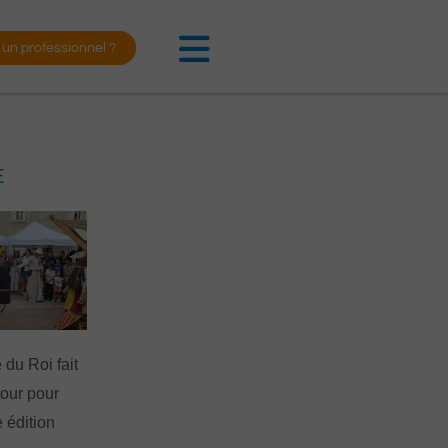
 un professionnel ?
E
 du Roi fait
tour pour
 édition