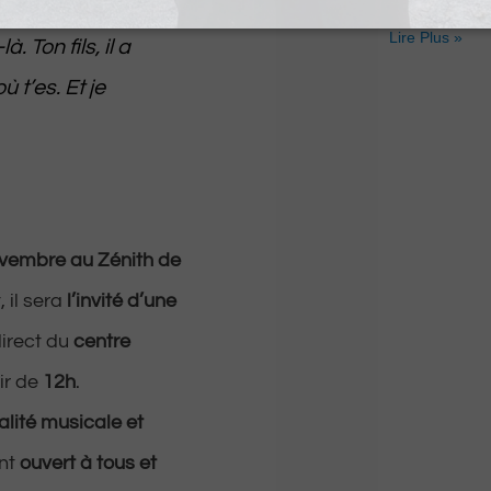
s’installe à l
Lire Plus »
à. Ton fils, il a
ù t’es. Et je
ovembre au Zénith de
 il sera
l’invité d’une
direct du
centre
tir de
12h
.
lité musicale et
nt
ouvert à tous et