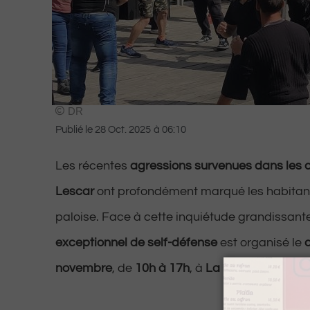
DR
Publié le
28 Oct. 2025
à
06:10
Les récentes
agressions survenues dans les c
Lescar
ont profondément marqué les habitant
paloise. Face à cette inquiétude grandissant
exceptionnel de self-défense
est organisé le
novembre
, de
10h à 17h
, à
La Guinguette de B