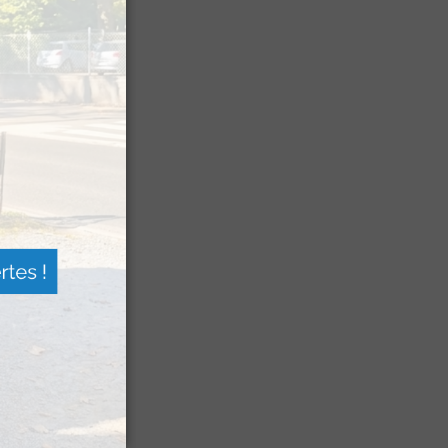
 Festival
agne
a Sagette
 de berger »
squ’à la fin