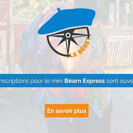
es personnes.
uiet
…
éagir efficacement
, à
Artouste : Le
Image Mont
s’installe à l
Armades Défenses
et
Lire Plus »
s
bons réflexes
face
« Vis ma vie
se poursuit ju