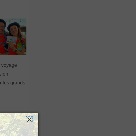
n voyage
rsion
 les grands