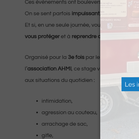
Ces événements ont bouleversé de nombreus
On se sent parfois
impuissant, vulnérable, inq
Et si, en une seule journée, vous appreniez à
r
vous protéger
et à
reprendre confiance
?
Organisé pour la
3e fois
par le
club Concept 
l’
association AHMI
, ce stage vous donnera le
aux situations du quotidien :
intimidation,
agression au couteau,
arrachage de sac,
gifle,