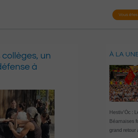
Vous êtes
 collèges, un
À LA UN
défense à
Hestiv’Òc : L
Béarnaises fo
grand retour