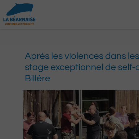
Aller
au
contenu
Après les violences dans les
stage exceptionnel de self-
Billère