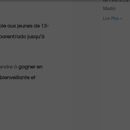
de l’été à La
Martin
Lire Plus »
le aux jeunes de 13-
parent/ado jusqu’à
rendre à
gagner en
ienveillante et