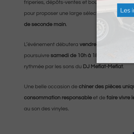
friperies, dépôts-ventes et boutiques locales —
pour proposer une large sélection de
vêtemen
de seconde main
.
L’événement débutera
vendredi de 16h à 21h
poursuivre
samedi de 10h à 18h
, dans une am
rythmée par les sons du
DJ Mefiat-Mefiat
.
Une belle occasion de
chiner des pièces uniq
consommation responsable
et de
faire vivre 
au son des vinyles.