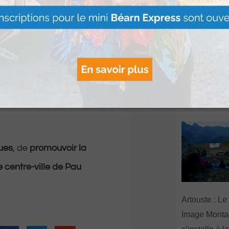
 investiront les lieux
ts et d’accessoires
Le Béret : U
offert par Ve
Voyages pour
, avant de se
gagnants
biance conviviale et
Lire Plus »
ues
, de
promouvoir la
le centre-ville de Pau
Artouste : Le
Image Mont