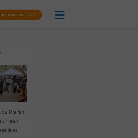
 un professionnel ?
E
 du Roi fait
tour pour
 édition