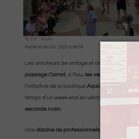
DR - Aquiu
Publié le
08 Oct. 2025
à
06:58
Les amateurs de vintage et de bons plans on
passage Carnot
, à Pau,
les vendredi 10 et sa
l’initiative de la boutique
Aquiu
, le passage se
temps d’un week-end en véritable
marché de l
seconde main
.
Une
dizaine de professionnels de l’aggloméra