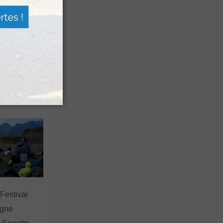
n voyage
rsion
 les grands
 Festival
agne