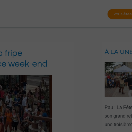
Vous êtes
 fripe
À LA UN
 ce week-end
Pau : La Fête
son grand re
une troisième