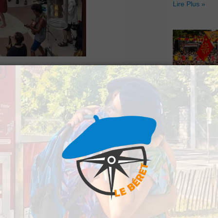
Lire Plus »
t rendez-vous au
Hestiv’Òc : L
medi 11 octobre
. À
Béarnaises fo
grand retour
 transformera le
Lire Plus »
a fripe et de la
tion paloise
—