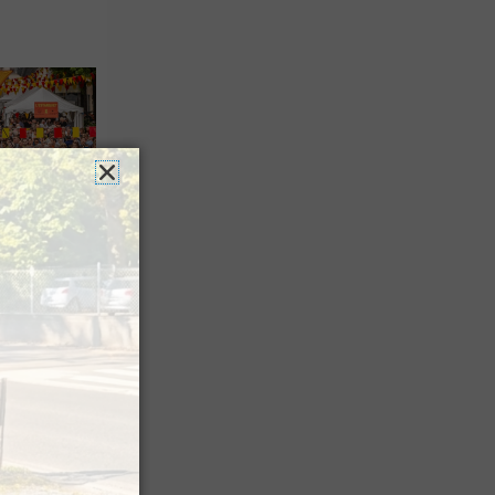
es férias
nt leur
 à Pau